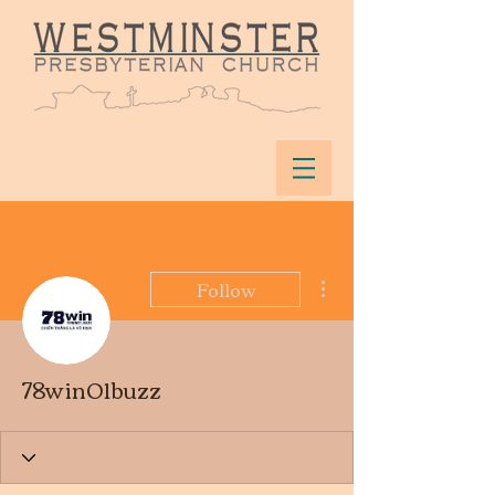
More actions
Follow
78win01buzz