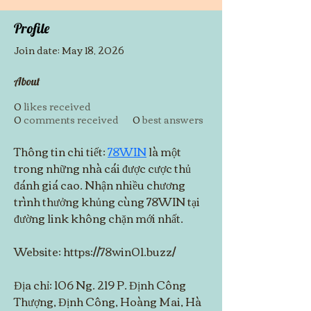
Profile
Join date: May 18, 2026
About
0
likes received
0
comments received
0
best answers
Thông tin chi tiết: 
78WIN
 là một 
trong những nhà cái được cược thủ 
đánh giá cao. Nhận nhiều chương 
trình thưởng khủng cùng 78WIN tại 
đường link không chặn mới nhất.
Website: https://78win01.buzz/
Địa chỉ: 106 Ng. 219 P. Định Công 
Thượng, Định Công, Hoàng Mai, Hà 