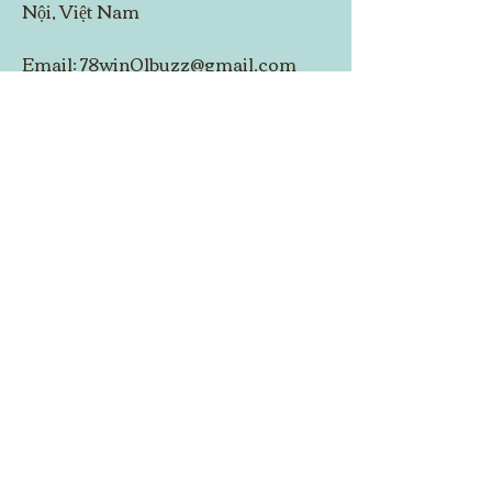
Nội, Việt Nam
Email: 78win01buzz@gmail.com
Phone: 0979009414
#78win #nha-cai-78win #casino-
78win #dang-nhap-78win #dang-
ky-78win
© 2014 by Westminster Presbyterian Church,
Gallup NM. All rights reserved.