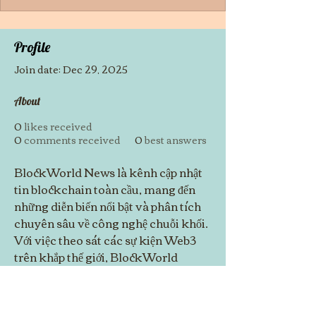
Profile
Join date: Dec 29, 2025
About
0
likes received
0
comments received
0
best answers
BlockWorld News là kênh cập nhật 
tin blockchain toàn cầu, mang đến 
những diễn biến nổi bật và phân tích 
chuyên sâu về công nghệ chuỗi khối. 
Với việc theo sát các sự kiện Web3 
trên khắp thế giới, BlockWorld 
News giúp độc giả nắm bắt xu hướng 
mới nhất trong kỷ nguyên số.
Website: 