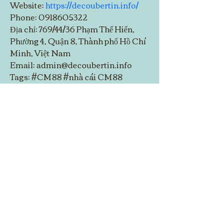
Website: 
https://decoubertin.info/
Phone: 0918605322
Địa chỉ: 769/44/36 Phạm Thế Hiển, 
Phường 4, Quận 8, Thành phố Hồ Chí 
Minh, Việt Nam
Email: admin@decoubertin.info
Tags: #CM88 #nhà cái CM88 
#CM88 COM #CM88.COM 
#CM88 OKVIP #CM88 casino 
#CM88 cá cược #CM88 thể thao 
#link vào CM88 #thưởng đăng ký 
CM88 #đăng ký CM88 #vào cm88 
com #đăng nhập cm88 #tải app 
cm88 #cm88 vn #cm88 link 
#cm88 trang chủ
© 2014 by Westminster Presbyterian Church,
Gallup NM. All rights reserved.