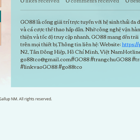
0
likes received
0
comments received
0
bes
GO88 là cổng giải trí trực tuyến với hệ sinh thái đa
và cá cược thể thao hấp dẫn. Nhờ công nghệ vận hành
thiện và tốc độ truy cập nhanh, GO88 mang đến trải
trên mọi thiết bị.Thông tin liên hệ: Website: 
https:/
N2, Tân Đông Hiệp, Hồ Chí Minh, Việt NamHotlin
go88tco@gmail.com#GO88 #trangchuGO88 #t
#linkvaoGO88 #go88tco
llup NM. All rights reserved.