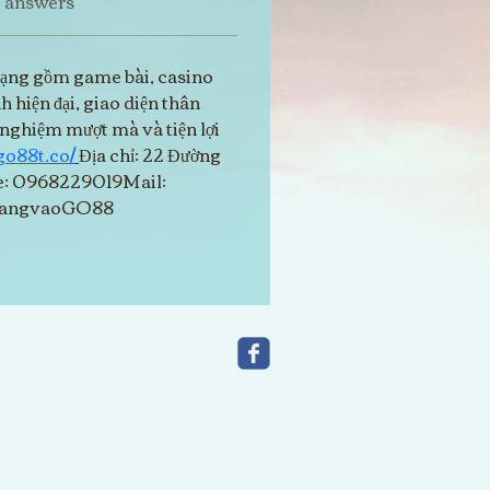
t answers
 dạng gồm game bài, casino 
 hiện đại, giao diện thân 
 nghiệm mượt mà và tiện lợi 
/go88t.co/
Địa chỉ: 22 Đường 
e: 0968229019Mail: 
rangvaoGO88 