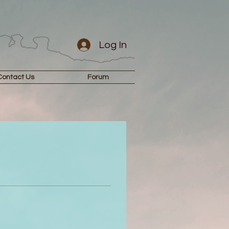
Log In
Contact Us
Forum