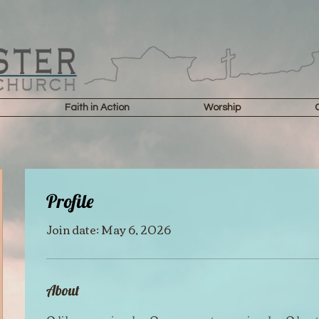
Faith in Action
Worship
Profile
Join date: May 6, 2026
About