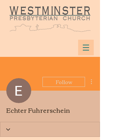
More actions
Follow
Echter Fuhrerschein