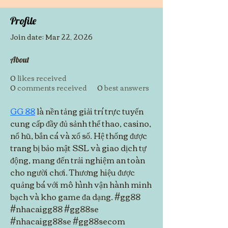
Profile
Join date: Mar 22, 2026
About
0
likes received
0
comments received
0
best answers
GG 88
 là nền tảng giải trí trực tuyến 
cung cấp đầy đủ sảnh thể thao, casino, 
nổ hũ, bắn cá và xổ số. Hệ thống được 
trang bị bảo mật SSL và giao dịch tự 
động, mang đến trải nghiệm an toàn 
cho người chơi. Thương hiệu được 
quảng bá với mô hình vận hành minh 
bạch và kho game đa dạng. #gg88 
#nhacaigg88 #gg88se 
#nhacaigg88se #gg88secom 