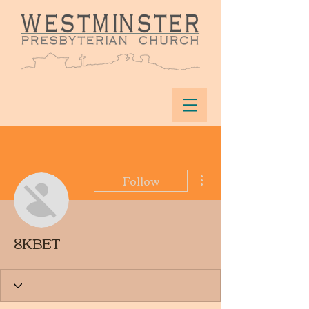
More actions
Follow
8KBET