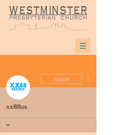
More actions
Follow
xx88us