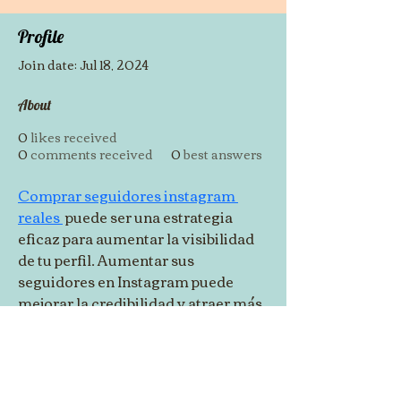
Profile
Join date: Jul 18, 2024
About
0
likes received
0
comments received
0
best answers
Comprar seguidores instagram 
reales 
 puede ser una estrategia 
eficaz para aumentar la visibilidad 
de tu perfil. Aumentar sus 
seguidores en Instagram puede 
mejorar la credibilidad y atraer más 
interacciones, abriendo nuevas 
oportunidades de colaboración y 
crecimiento en línea.