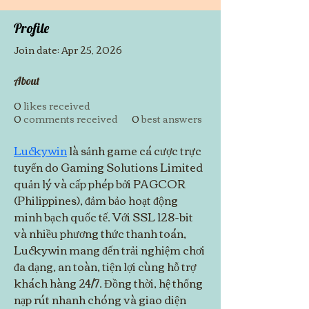
Profile
Join date: Apr 25, 2026
About
0
likes received
0
comments received
0
best answers
Luckywin
 là sảnh game cá cược trực 
tuyến do Gaming Solutions Limited 
quản lý và cấp phép bởi PAGCOR 
(Philippines), đảm bảo hoạt động 
minh bạch quốc tế. Với SSL 128-bit 
và nhiều phương thức thanh toán, 
Luckywin mang đến trải nghiệm chơi 
đa dạng, an toàn, tiện lợi cùng hỗ trợ 
khách hàng 24/7. Đồng thời, hệ thống 
nạp rút nhanh chóng và giao diện 