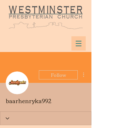
More actions
Follow
baarhenryka992