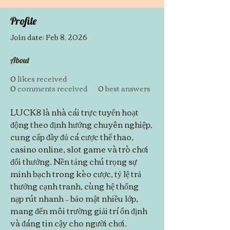
Profile
Join date: Feb 8, 2026
About
0
likes received
0
comments received
0
best answers
LUCK8 là nhà cái trực tuyến hoạt 
động theo định hướng chuyên nghiệp, 
cung cấp đầy đủ cá cược thể thao, 
casino online, slot game và trò chơi 
đổi thưởng. Nền tảng chú trọng sự 
minh bạch trong kèo cược, tỷ lệ trả 
thưởng cạnh tranh, cùng hệ thống 
nạp rút nhanh – bảo mật nhiều lớp, 
mang đến môi trường giải trí ổn định 
và đáng tin cậy cho người chơi.