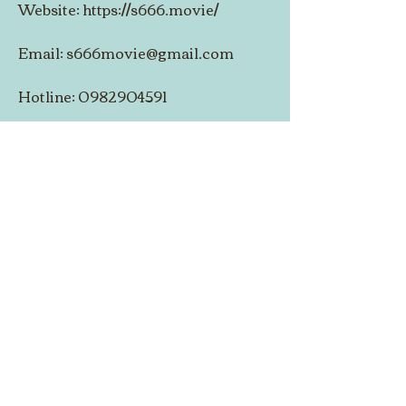
Website: https://s666.movie/
Email: s666movie@gmail.com
Hotline: 0982904591
Địa chỉ: 566 Nguyễn Văn Khối, 
Phường 8, Gò Vấp, Hồ Chí Minh, Việt 
Nam
Hashtags: #s666 #s666movie 
#trangchus666 #dangkys666 
#linkvaos666 #taiapps666
© 2014 by Westminster Presbyterian Church,
Gallup NM. All rights reserved.