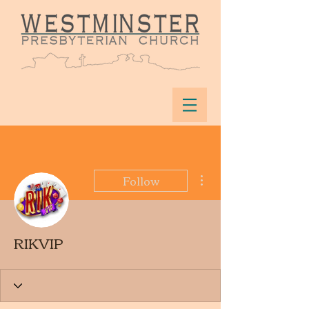
More actions
Follow
RIKVIP