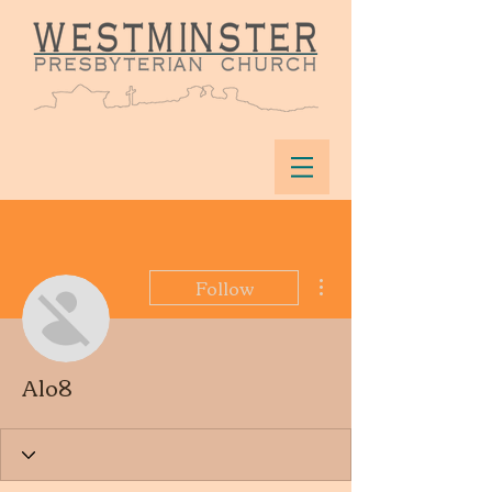
More actions
Follow
Alo8