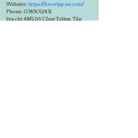
Website: 
https://keovipp.sa.com/
Phone: 0349012431
Địa chỉ: 48/5 Đỗ Công Tường, Tân 
Quý, Tân Phú, Thành phố Hồ Chí 
Minh, 
Tags: #keovip #keo_vip 
#keovippsacom 
#chinhsach_keovip 
#thethao_keovip
© 2014 by Westminster Presbyterian Church,
Gallup NM. All rights reserved.