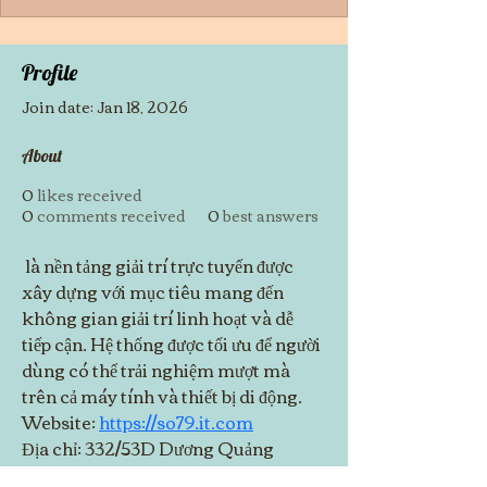
Profile
Join date: Jan 18, 2026
About
0
likes received
0
comments received
0
best answers
 là nền tảng giải trí trực tuyến được 
xây dựng với mục tiêu mang đến 
không gian giải trí linh hoạt và dễ 
tiếp cận. Hệ thống được tối ưu để người 
dùng có thể trải nghiệm mượt mà 
trên cả máy tính và thiết bị di động.
Website: 
https://so79.it.com
Địa chỉ: 332/53D Dương Quảng 
Hàm, Phường 5, Gò Vấp, Thành phố 