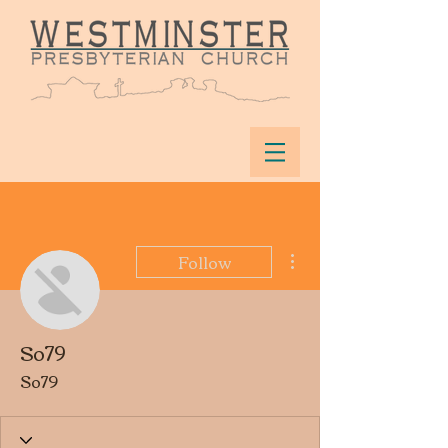
More actions
Follow
So79
So79