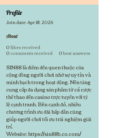
Profile
Join date: Apr 18, 2026
About
0
likes received
0
comments received
0
best answers
SIN88 là điểm đến quen thuộc của 
cộng đồng người chơi nhờ sự uy tín và 
minh bạch trong hoạt động. Nền tảng 
cung cấp đa dạng sản phẩm từ cá cược 
thể thao đến casino trực tuyến với tỷ 
lệ cạnh tranh. Bên cạnh đó, nhiều 
chương trình ưu đãi hấp dẫn cũng 
giúp người chơi tối ưu trải nghiệm giải 
trí.
Website: https://sin88b.co.com/   