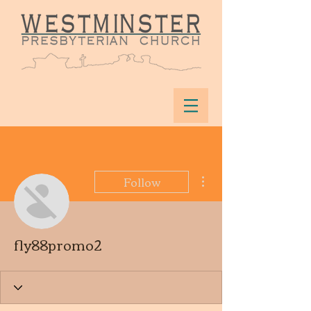
More actions
Follow
fly88promo2