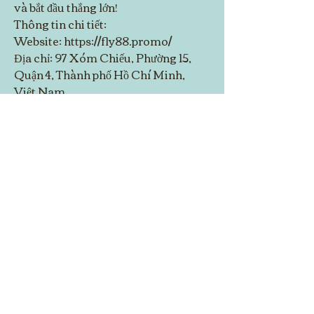
và bắt đầu thắng lớn!
Thông tin chi tiết:
Website: https://fly88.promo/
Địa chỉ: 97 Xóm Chiếu, Phường 15, 
Quận 4, Thành phố Hồ Chí Minh, 
Việt Nam
Mail: hotro@fly88.promo
Phone: 0982593431
Hashtag: fly88 #fly88promo #fly88 
com #fly88 nhà cái #trang chủ fly88 
#fly88 link #fly888 #fly88.com 
#fly88 vip 
fly88 trang chủ 
© 2014 by Westminster Presbyterian Church,
Gallup NM. All rights reserved.