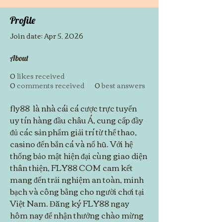
Profile
Join date: Apr 5, 2026
About
0
likes received
0
comments received
0
best answers
fly88  là nhà cái cá cược trực tuyến 
uy tín hàng đầu châu Á, cung cấp đầy 
đủ các sản phẩm giải trí từ thể thao, 
casino đến bắn cá và nổ hũ. Với hệ 
thống bảo mật hiện đại cùng giao diện 
thân thiện, FLY88 COM cam kết 
mang đến trải nghiệm an toàn, minh 
bạch và công bằng cho người chơi tại 
Việt Nam. Đăng ký FLY88 ngay 
hôm nay để nhận thưởng chào mừng 