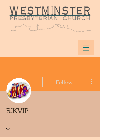
More actions
Follow
RIKVIP