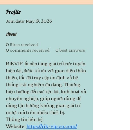
Profile
Join date: May 19, 2026
About
0
likes received
0
comments received
0
best answers
RIKVIP  là nền tảng giải trí trực tuyến 
hiện đại, được tối ưu với giao diện thân 
thiện, tốc độ truy cập ổn định và hệ 
thống trải nghiệm đa dạng. Thương 
hiệu hướng đến sự tiện lợi, linh hoạt và 
chuyên nghiệp, giúp người dùng dễ 
dàng tận hưởng không gian giải trí 
mượt mà trên nhiều thiết bị.
Thông tin liên hệ:
Website: 
https://rik-vip.co.com/