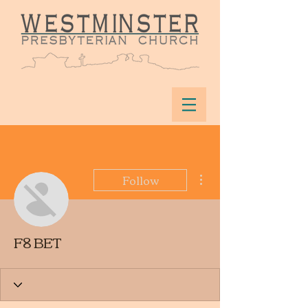
More actions
Follow
F8 BET