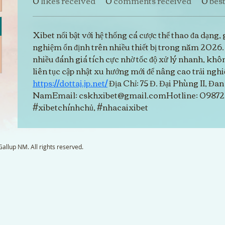
0
likes received
0
comments received
0
bes
Xibet nổi bật với hệ thống cá cược thể thao đa dạng, g
nghiệm ổn định trên nhiều thiết bị trong năm 2026.
nhiều đánh giá tích cực nhờ tốc độ xử lý nhanh, khôn
liên tục cập nhật xu hướng mới để nâng cao trải ngh
https://dottaj.jp.net/
 Địa Chỉ: 75 Đ. Đại Phùng II, Đa
NamEmail: cskhxibet@gmail.comHotline: 0987212
#xibetchínhchủ, #nhacaixibet
llup NM. All rights reserved.