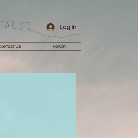
Log In
Contact Us
Forum