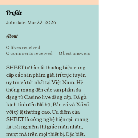
Profile
Join date: Mar 22, 2026
About
0
likes received
0
comments received
0
best answers
SHBET tự hào là thương hiệu cung 
cấp các sản phẩm giải trí trực tuyến 
uy tín và tốt nhất tại Việt Nam. Hệ 
thống mang đến các sản phẩm đa 
dạng từ Casino live đẳng cấp, Đá gà 
kịch tính đến Nổ hũ, Bắn cá và Xổ số 
với tỷ lệ thưởng cao. Ưu điểm của 
SHBET là công nghệ hiện đại, mang 
lại trải nghiệm thị giác mãn nhãn, 
mượt mà trên mọi thiết bị. Đặc biệt, 