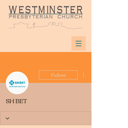
More actions
Follow
SH BET