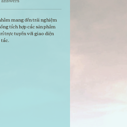
t answers
g nhằm mang đến trải nghiệm 
hống tích hợp các sản phẩm 
rí trực tuyến với giao diện 
 tác.