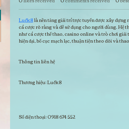
0
likes received
0
comments received
0
bes
Luck8
 là nền tảng giải trí trực tuyến được xây dựn
cá cược rõ ràng và dễ sử dụng cho người dùng. Hệ t
như cá cược thể thao, casino online và trò chơi giải t
hiện đại, bố cục mạch lạc, thuận tiện theo dõi và thao
Thông tin liên hệ
Thương hiệu: Luck8
Số điện thoại: 0918 674 552