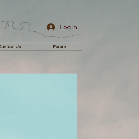
Log In
Contact Us
Forum