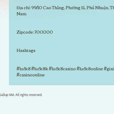
Địa chỉ: 99/10 Cao Thắng, Phường 15, Phú Nhuận, T
Nam
Zipcode: 700000
Hashtags
#luck8 #luck8k #luck8casino #luck8online #giai
#casinoonline
llup NM. All rights reserved.