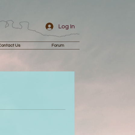
Log In
Contact Us
Forum