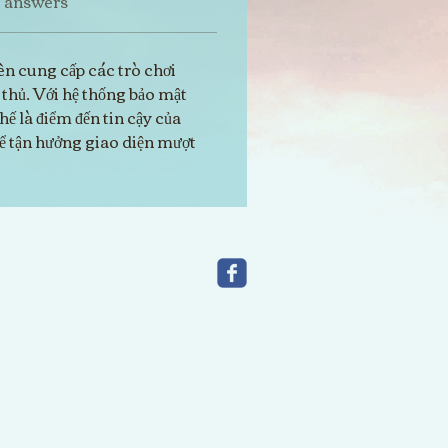
t answers
yên cung cấp các trò chơi 
thủ. Với hệ thống bảo mật 
hế là điểm đến tin cậy của 
ể tận hưởng giao diện mượt 