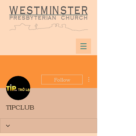
More actions
Follow
TIPCLUB