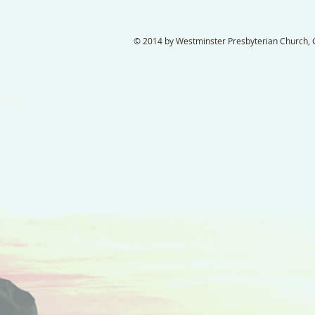
© 2014 by Westminster Presbyterian Church, Ga